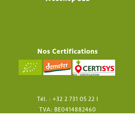
Nos Certifications
Tél. :
+32 2 731 05 22
I
TVA: BE0414882460
Politique de confidentialité
CGV
Cookies
-
-