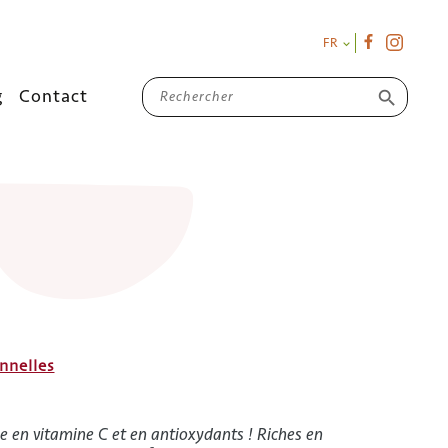
FR

g
Contact
search
nnelles
he en vitamine C et en antioxydants ! Riches en