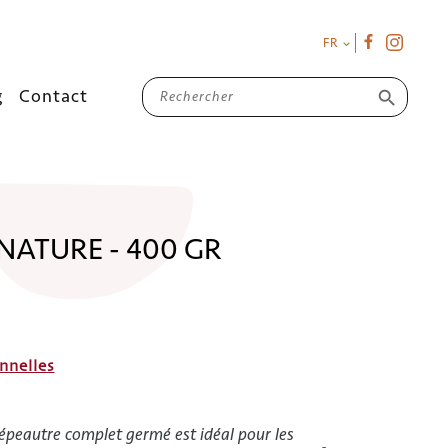
FR

g
Contact
search
NATURE - 400 GR
nnelles
l'épeautre complet germé est idéal pour les